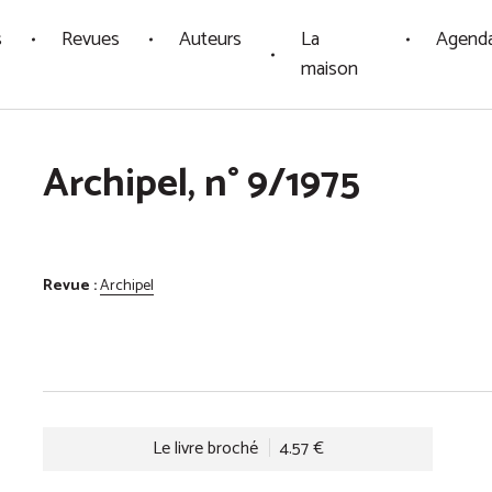
s
Revues
Auteurs
La
Agend
maison
Archipel, n° 9/1975
Revue :
Archipel
Le livre broché
4.57 €