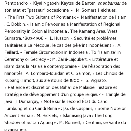
Rantoandro, « Kiyai Ngabehi Kaytsu de Banten,
shahbandar
de
son état et “passeur” occasionnel » ; M. Somers Heidhues,
« The First Two Sultans of Pontianak ». Manifestation de l’islam
: C. Dobbin, « Islamic Fervour as a Manifestation of Regional
Personality in Colonial Indonesia : The Kamang Area, West
Sumatra, 1803-1908 » ; L. Husson, « Sécurité et problèmes
sanitaires à La Mecque : le cas des pèlerins indonésiens » ; A.
Feillard, « Female Circumcision in Indonesia : To “Islamize” in
Ceremony or Secrecy » ; M. Zaini-Lajoubert, « Littérature et
islam dans la Malaisie contemporaine ». De l’élaboration des
minorités : A. Lombard-Jourdan et C. Salmon, « Les Chinois de
Kupang (Timor), aux alentours de 1800 » ; S. Vignato,
« Patience et discrétion des Baha’i de Malaisie : histoire et
stratégie de développement d’un groupe religieux ». L’angle de
Java : J. Dumarçay, « Note sur le second État du Candi
Lumbung et du Candi Bima » ; J.G. de Casparis, « Some Note on
Ancient Bima » ; M. Ricklefs, « Islamising Java : The Long
Shadow of Sultan Agung » ; M. Bonneff, « Centhini, servante du
javanisme ».