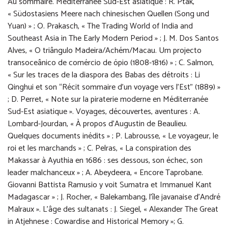
Au sommaire. Méditerranée Sud-Est asiatique : R. Ptak,
« Südostasiens Meere nach chinesischen Quellen (Song und
Yuan) » ; O. Prakasch, « The Trading World of India and
Southeast Asia in The Early Modern Period » ; J. M. Dos Santos
Alves, « O triângulo Madeira/Achém/Macau. Um projecto
transoceânico de comércio de ópio (1808-1816) » ; C. Salmon,
« Sur les traces de la diaspora des Babas des détroits : Li
Qinghui et son “Récit sommaire d’un voyage vers l’Est” (1889) »
; D. Perret, « Note sur la piraterie moderne en Méditerranée
Sud-Est asiatique ». Voyages, découvertes, aventures : A.
Lombard-Jourdan, « À propos d’Augustin de Beaulieu.
Quelques documents inédits » ; P. Labrousse, « Le voyageur, le
roi et les marchands » ; C. Pelras, « La conspiration des
Makassar à Ayuthia en 1686 : ses dessous, son échec, son
leader malchanceux » ; A. Abeydeera, « Encore Taprobane.
Giovanni Battista Ramusio y voit Sumatra et Immanuel Kant
Madagascar » ; J. Rocher, « Balekambang, l’île javanaise d’André
Malraux ». L’âge des sultanats : J. Siegel, « Alexander The Great
in Atjehnese : Cowardise and Historical Memory »; G.