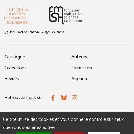
(nouvelle fenêtre)
54, boulevard Raspail – 75006 Paris
Catalogue
Auteurs
Collections
La maison
Revues
Agenda
Retrouvez-nous sur :
Facebook
Bluesky
Instagram
Ce site utilise des cookies et vous donne le contrôle sur ceux
MENTIONS LÉGALES
NOUS CONTACTER
que vous souhaitez activer