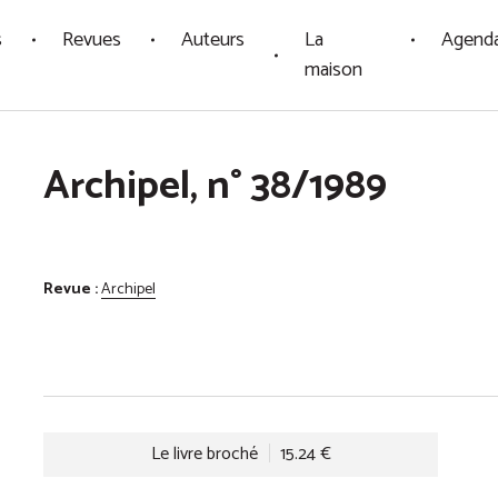
s
Revues
Auteurs
La
Agend
maison
Archipel, n° 38/1989
Revue :
Archipel
Le livre broché
15.24 €