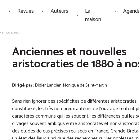
s
Revues
Auteurs
La
Agend
maison
 à nos jours.
Anciennes et nouvelles
aristocraties de 1880 à no
Dirigé par :
Didier Lancien, Monique de Saint-Martin
Sans rien ignorer des spécificités de différentes aristocraties
constituent, les très nombreux auteurs de l’ouvrage tentent pl
caractères communs qui les soudent, les différences qui les s
clivages souvent ambigus entre aristocrates et non-aristocrate
des études de cas précises réalisées en France, Grande-Bretag
un état des lieux ainsi que des recherches sur les noblesses 