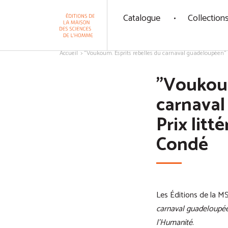
Panneau de gestion des cookies
Catalogue
Collection
Aller au contenu
Accueil
"Voukoum. Esprits rebelles du carnaval guadeloupéen" re
"Voukoum
carnaval
Prix litt
Condé
Les Éditions de la MS
carnaval guadeloupé
l’Humanité
.