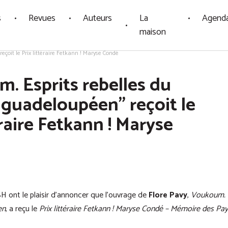
s
Revues
Auteurs
La
Agend
maison
çoit le Prix littéraire Fetkann ! Maryse Condé
. Esprits rebelles du
 guadeloupéen" reçoit le
éraire Fetkann ! Maryse
H ont le plaisir d’annoncer que l’ouvrage de
Flore Pavy
,
Voukoum. E
en
, a reçu le
Prix littéraire Fetkann ! Maryse Condé – Mémoire des Pa