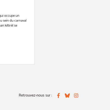
qui occupe un
au sein du carnaval
 kiltirèl se
Retrouvez-nous sur :
Facebook
Bluesky
Instagram