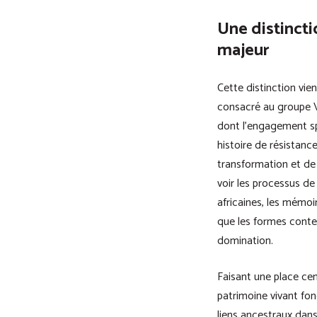
Une distincti
majeur
Cette distinction vie
consacré au groupe 
dont l’engagement spir
histoire de résistanc
transformation et d
voir les processus de c
africaines, les mémoi
que les formes conte
domination.
Faisant une place cen
patrimoine vivant fo
liens ancestraux dans