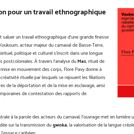
on pour un travail ethnographique
nt saluer un travail ethnographique d’une grande finesse
Voukoum, acteur majeur du carnaval de Basse-Terre,
ituel, politique et culturel s’inscrit dans une longue
es postcoloniales. À travers l’analyse du
Mas
, rituel de
e mise en mouvement des corps, Flore Pavy donne à
réativité rituelle par lesquels se rejouent les filiations
res de la déportation et de la mise en esclavage, ainsi
mporaines de contestation des rapports de
trale à la parole des acteurs du carnaval, l’ouvrage met en lumière
ndée sur la transmission du
gwoka
, la valorisation de la langue créol
 l’espace caribéen.