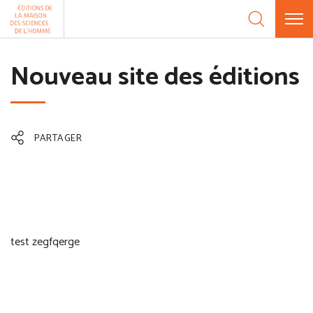
Aller au contenu
Panneau de gestion des cookies
Nouveau site des éditions
PARTAGER
test zegfqerge