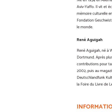
Né en 1954 en Allema
Aviv-Yaffo. Il vit et 
mémoire culturelle en 
Fondation Geschwister
le monde.
René Aguigah
René Aguigah, né à Wü
Dortmund. Après plusi
contributions pour ta
2002, puis au magazin
Deutschlandfunk Kultu
la Foire du Livre de L
INFORMATIO