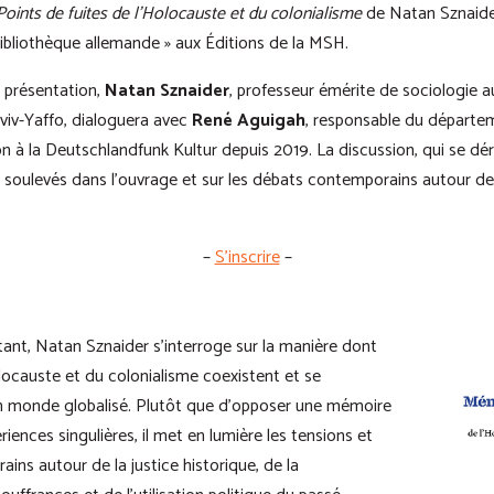
Points de fuites de l’Holocauste et du colonialisme
de Natan Sznaider,
Bibliothèque allemande » aux Éditions de la MSH.
e présentation,
Natan Sznaider
, professeur émérite de sociologie a
iv-Yaffo, dialoguera avec
René Aguigah
, responsable du départem
on à la Deutschlandfunk Kultur depuis 2019. La discussion, qui se dér
ux soulevés dans l’ouvrage et sur les débats contemporains autour 
–
S’inscrire
–
ant, Natan Sznaider s’interroge sur la manière dont
locauste et du colonialisme coexistent et se
n monde globalisé. Plutôt que d’opposer une mémoire
riences singulières, il met en lumière les tensions et
ins autour de la justice historique, de la