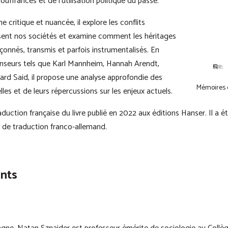
uffrances et de l’utilisation politique du passé.
 critique et nuancée, il explore les conflits
sent nos sociétés et examine comment les héritages
onnés, transmis et parfois instrumentalisés. En
nseurs tels que Karl Mannheim, Hannah Arendt,
rd Said, il propose une analyse approfondie des
Mémoires e
s et de leurs répercussions sur les enjeux actuels.
duction française du livre publié en 2022 aux éditions Hanser. Il a ét
de traduction franco-allemand.
ants