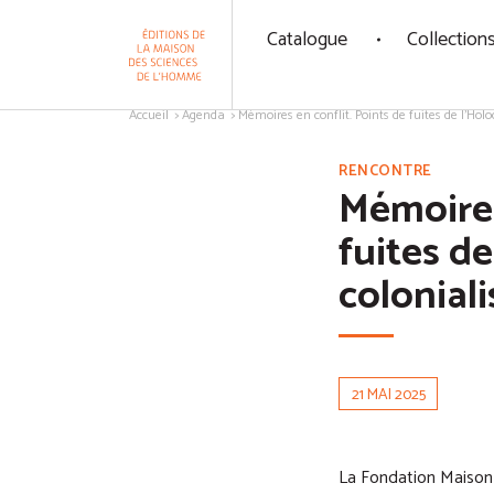
Panneau de gestion des cookies
Catalogue
Collection
Aller au contenu
Accueil
Agenda
Mémoires en conflit. Points de fuites de l'Hol
RENCONTRE
Mémoires
fuites de
colonial
21 MAI 2025
La Fondation Maison 