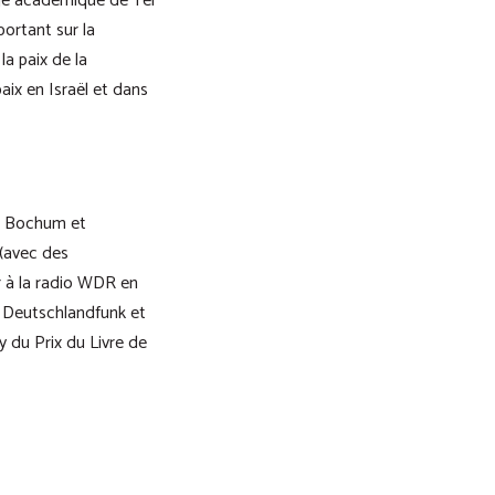
ège académique de Tel
portant sur la
la paix de la
aix en Israël et dans
 à Bochum et
 (avec des
r à la radio WDR en
de Deutschlandfunk et
y du Prix du Livre de