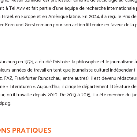
gne, Natan Sznaider est professeur émérite de sociologie au Coll
écrit à Tel Aviv et fait partie d’une équipe de recherche internationale 
Israël, en Europe et en Amérique latine. En 2024, il a reçu le Prix de 
 Korn und Gerstenmann pour son action littéraire en faveur de la p
rzburg en 1974, a étudié l’histoire, la philosophie et le journalisme
eurs années de travail en tant que journaliste culturel indépendant
z, FAZ, Frankfurter Rundschau, entre autres), il est devenu rédacteu
e « Literaturen ». Aujourd’hui, il dirige le département littérature 
r, où il travaille depuis 2010. De 2013 à 2015, il a été membre du jur
eipzig.
NS PRATIQUES