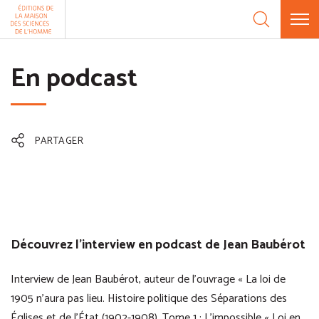
Aller au contenu
Panneau de gestion des cookies
En podcast
PARTAGER
Découvrez l’interview en podcast de Jean Baubérot
Interview de Jean Baubérot, auteur de l’ouvrage « La loi de
1905 n’aura pas lieu. Histoire politique des Séparations des
Églises et de l’État (1902-1908). Tome 1 : L’impossible « Loi en