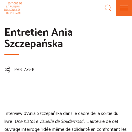
Aller au contenu
Panneau de gestion des cookies
Entretien Ania
Szczepańska
PARTAGER
Interview d’Ania Szczepańska dans le cadre de la sortie du
livre
Une histoire visuelle de Solidarność
. L’auteure de cet
ouvrage interroge l’idée même de solidarité en confrontant les