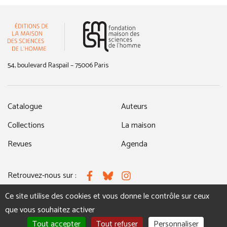
(nouvelle fenêtre)
54, boulevard Raspail – 75006 Paris
Catalogue
Auteurs
Collections
La maison
Revues
Agenda
Retrouvez-nous sur :
Facebook
Bluesky
Instagram
Ce site utilise des cookies et vous donne le contrôle sur ceux
que vous souhaitez activer
MENTIONS LÉGALES
NOUS CONTACTER
Tout accepter
Tout refuser
Personnaliser