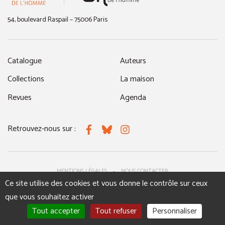
54, boulevard Raspail – 75006 Paris
Catalogue
Auteurs
Collections
La maison
Revues
Agenda
Retrouvez-nous sur :
Facebook
Bluesky
Instagram
MENTIONS LÉGALES
NOUS CONTACTER
Ce site utilise des cookies et vous donne le contrôle sur ceux
que vous souhaitez activer
Tout accepter
Tout refuser
Personnaliser