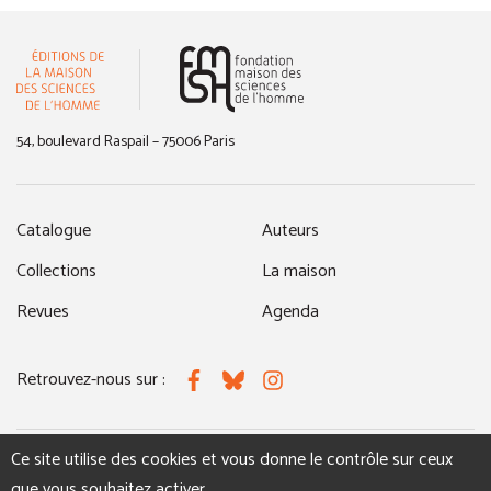
(nouvelle fenêtre)
54, boulevard Raspail – 75006 Paris
Catalogue
Auteurs
Collections
La maison
Revues
Agenda
Retrouvez-nous sur :
Facebook
Bluesky
Instagram
Ce site utilise des cookies et vous donne le contrôle sur ceux
MENTIONS LÉGALES
NOUS CONTACTER
que vous souhaitez activer