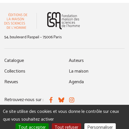
(nouvelle fenêtre)
54, boulevard Raspail – 75006 Paris
Catalogue
Auteurs
Collections
La maison
Revues
Agenda
Retrouvez-nous sur :
Facebook
Bluesky
Instagram
Ce site utilise des cookies et vous donne le contrôle sur ceux
que vous souhaitez activer
MENTIONS LÉGALES
NOUS CONTACTER
Tout accepter
Tout refuser
Personnaliser