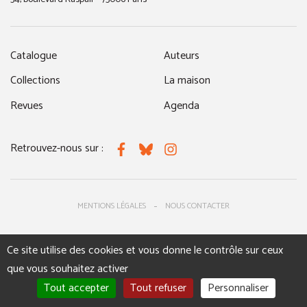
Catalogue
Auteurs
Collections
La maison
Revues
Agenda
Retrouvez-nous sur :
Facebook
Bluesky
Instagram
MENTIONS LÉGALES
NOUS CONTACTER
Ce site utilise des cookies et vous donne le contrôle sur ceux
que vous souhaitez activer
Tout accepter
Tout refuser
Personnaliser