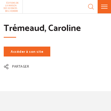
Aller au contenu
Panneau de gestion des cookies
Trémeaud, Caroline
Accéder à son site
(nouvelle fenêtre)
PARTAGER