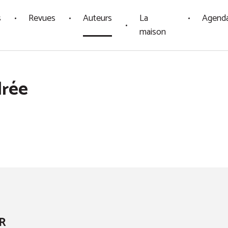
s
Revues
Auteurs
La
Agend
maison
drée
R