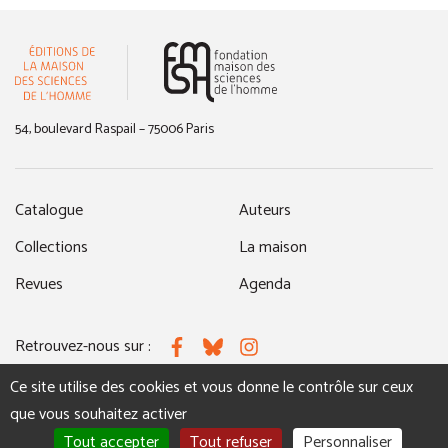
(nouvelle fenêtre)
54, boulevard Raspail – 75006 Paris
Catalogue
Auteurs
Collections
La maison
Revues
Agenda
Retrouvez-nous sur :
Facebook
Bluesky
Instagram
Ce site utilise des cookies et vous donne le contrôle sur ceux
que vous souhaitez activer
MENTIONS LÉGALES
NOUS CONTACTER
Tout accepter
Tout refuser
Personnaliser