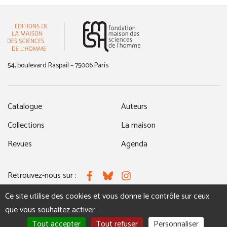
(nouvelle fenêtre)
54, boulevard Raspail – 75006 Paris
Catalogue
Auteurs
Collections
La maison
Revues
Agenda
Retrouvez-nous sur :
Facebook
Bluesky
Instagram
Ce site utilise des cookies et vous donne le contrôle sur ceux
que vous souhaitez activer
MENTIONS LÉGALES
NOUS CONTACTER
Tout accepter
Tout refuser
Personnaliser