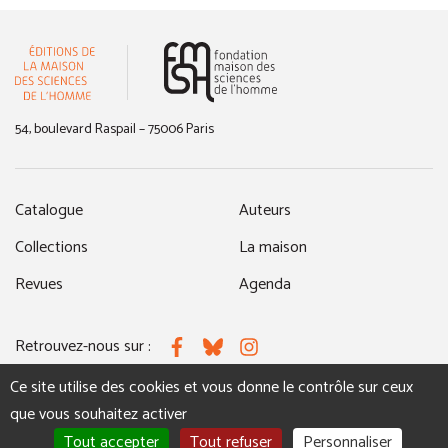
(nouvelle fenêtre)
54, boulevard Raspail – 75006 Paris
Catalogue
Auteurs
Collections
La maison
Revues
Agenda
Retrouvez-nous sur :
Facebook
Bluesky
Instagram
Ce site utilise des cookies et vous donne le contrôle sur ceux
que vous souhaitez activer
MENTIONS LÉGALES
NOUS CONTACTER
Tout accepter
Tout refuser
Personnaliser