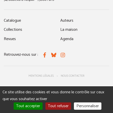
Catalogue
Auteurs
Collections
La maison
Revues
Agenda
Retrouvez-nous sur :
Facebook
Bluesky
Instagram
MENTIONS LÉGALES
NOUS CONTACTER
Ce site utilise des cookies et vous donne le contrôle sur ceux
que vous souhaitez activer
Tout accepter
Tout refuser
Personnaliser