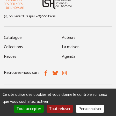
54, boulevard Raspail – 75006 Paris
Catalogue
Auteurs
Collections
La maison
Revues
Agenda
Retrouvez-nous sur :
Facebook
Bluesky
Instagram
Ce site utilise des cookies et vous donne le contrôle sur ceux
MENTIONS LÉGALES
NOUS CONTACTER
que vous souhaitez activer
Tout accepter
Tout refuser
Personnaliser