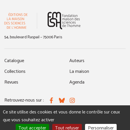
(nouvelle fenêtre)
54, boulevard Raspail – 75006 Paris
Catalogue
Auteurs
Collections
La maison
Revues
Agenda
Retrouvez-nous sur :
Facebook
Bluesky
Instagram
Ce site utilise des cookies et vous donne le contrôle sur ceux
que vous souhaitez activer
MENTIONS LÉGALES
NOUS CONTACTER
Tout accepter
Tout refuser
Personnaliser