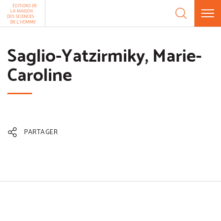
Aller au contenu
Panneau de gestion des cookies
Saglio-Yatzirmiky, Marie-
Caroline
PARTAGER