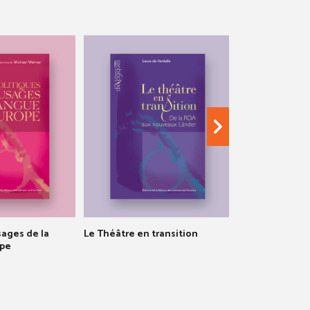
sages de la
Le Théâtre en transition
Les Sciences so
ope
l'épreuve de l'