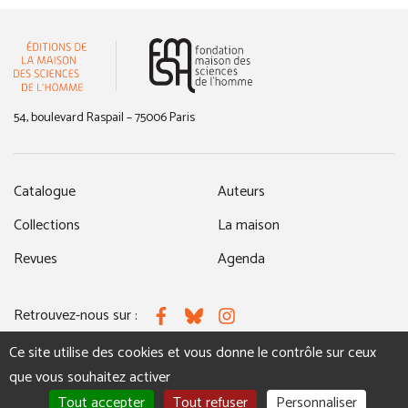
(nouvelle fenêtre)
54, boulevard Raspail – 75006 Paris
Catalogue
Auteurs
Collections
La maison
Revues
Agenda
Retrouvez-nous sur :
Facebook
Bluesky
Instagram
Ce site utilise des cookies et vous donne le contrôle sur ceux
que vous souhaitez activer
MENTIONS LÉGALES
NOUS CONTACTER
Tout accepter
Tout refuser
Personnaliser