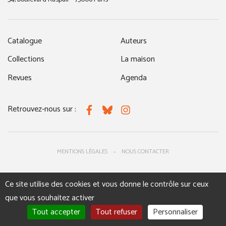
Catalogue
Auteurs
Collections
La maison
Revues
Agenda
Retrouvez-nous sur :
Facebook
Bluesky
Instagram
MENTIONS LÉGALES
NOUS CONTACTER
Ce site utilise des cookies et vous donne le contrôle sur ceux
que vous souhaitez activer
Tout accepter
Tout refuser
Personnaliser