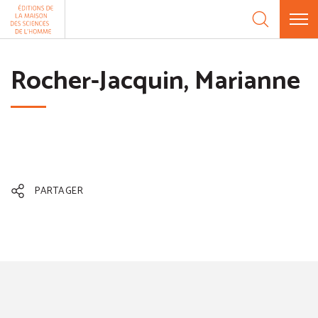
Aller au contenu
Panneau de gestion des cookies
Rocher-Jacquin, Marianne
PARTAGER