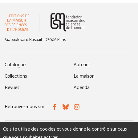
(nouvelle fenêtre)
54, boulevard Raspail – 75006 Paris
Catalogue
Auteurs
Collections
La maison
Revues
Agenda
Retrouvez-nous sur :
Facebook
Bluesky
Instagram
Ce site utilise des cookies et vous donne le contrôle sur ceux
MENTIONS LÉGALES
NOUS CONTACTER
que vous souhaitez activer