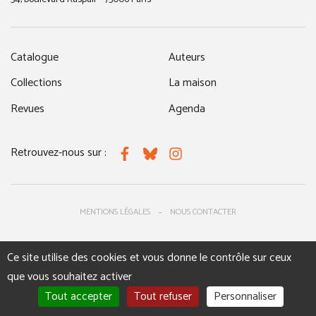
Catalogue
Auteurs
Collections
La maison
Revues
Agenda
Retrouvez-nous sur :
Facebook
Bluesky
Instagram
MENTIONS LÉGALES
NOUS CONTACTER
Ce site utilise des cookies et vous donne le contrôle sur ceux
que vous souhaitez activer
Tout accepter
Tout refuser
Personnaliser