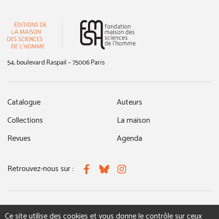
(nouvelle fenêtre)
54, boulevard Raspail – 75006 Paris
Catalogue
Auteurs
Collections
La maison
Revues
Agenda
Retrouvez-nous sur :
Facebook
Bluesky
Instagram
MENTIONS LÉGALES
NOUS CONTACTER
Ce site utilise des cookies et vous donne le contrôle sur ceux