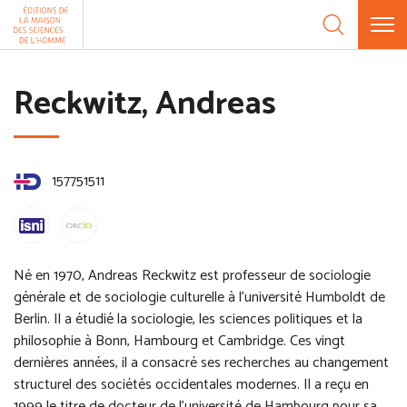
Aller au contenu
Panneau de gestion des cookies
Reckwitz, Andreas
157751511
Né en 1970, Andreas Reckwitz est professeur de sociologie
générale et de sociologie culturelle à l'université Humboldt de
Berlin. Il a étudié la sociologie, les sciences politiques et la
philosophie à Bonn, Hambourg et Cambridge. Ces vingt
dernières années, il a consacré ses recherches au changement
structurel des sociétés occidentales modernes. Il a reçu en
1999 le titre de docteur de l'université de Hambourg pour sa