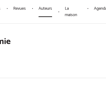
s
Revues
Auteurs
La
Agend
maison
mie