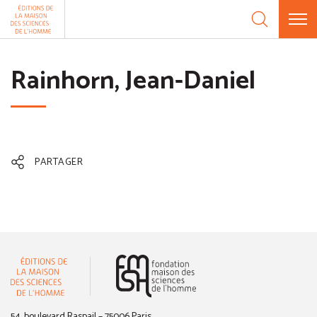
Aller au contenu
Panneau de gestion des cookies
Rainhorn, Jean-Daniel
PARTAGER
(nouvelle fenêtre)
54, boulevard Raspail – 75006 Paris