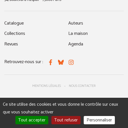
Catalogue
Auteurs
Collections
La maison
Revues
Agenda
Retrouvez-nous sur :
Facebook
Bluesky
Instagram
MENTIONS LÉGALES
NOUS CONTACTER
Ce site utilise des cookies et vous donne le contrôle sur ceux
que vous souhaitez activer
Tout accepter
Tout refuser
Personnaliser