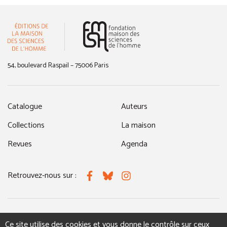
(nouvelle fenêtre)
54, boulevard Raspail – 75006 Paris
Catalogue
Auteurs
Collections
La maison
Revues
Agenda
Retrouvez-nous sur :
Facebook
Bluesky
Instagram
MENTIONS LÉGALES
NOUS CONTACTER
Ce site utilise des cookies et vous donne le contrôle sur ceux