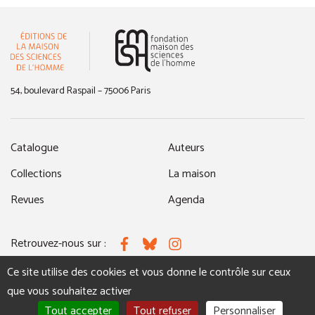
(nouvelle fenêtre)
54, boulevard Raspail – 75006 Paris
Catalogue
Auteurs
Collections
La maison
Revues
Agenda
Retrouvez-nous sur :
Facebook
Bluesky
Instagram
Ce site utilise des cookies et vous donne le contrôle sur ceux
que vous souhaitez activer
MENTIONS LÉGALES
NOUS CONTACTER
Tout accepter
Tout refuser
Personnaliser