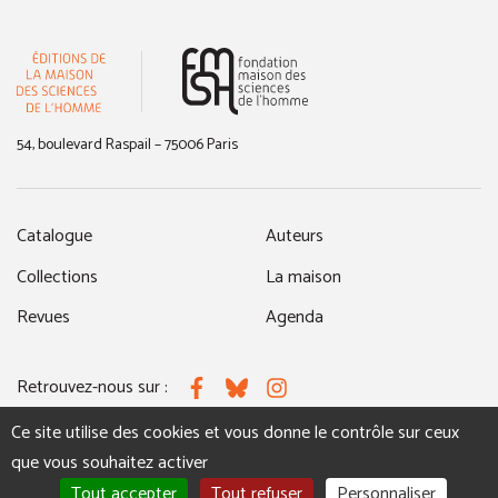
(nouvelle fenêtre)
54, boulevard Raspail – 75006 Paris
Catalogue
Auteurs
Collections
La maison
Revues
Agenda
Retrouvez-nous sur :
Facebook
Bluesky
Instagram
Ce site utilise des cookies et vous donne le contrôle sur ceux
que vous souhaitez activer
MENTIONS LÉGALES
NOUS CONTACTER
Tout accepter
Tout refuser
Personnaliser