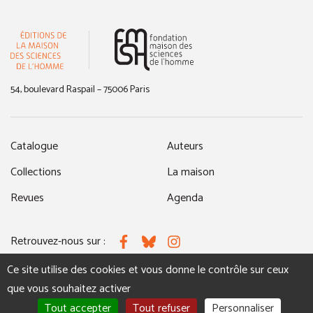
(nouvelle fenêtre)
54, boulevard Raspail – 75006 Paris
Catalogue
Auteurs
Collections
La maison
Revues
Agenda
Retrouvez-nous sur :
Facebook
Bluesky
Instagram
Ce site utilise des cookies et vous donne le contrôle sur ceux
que vous souhaitez activer
MENTIONS LÉGALES
NOUS CONTACTER
Tout accepter
Tout refuser
Personnaliser