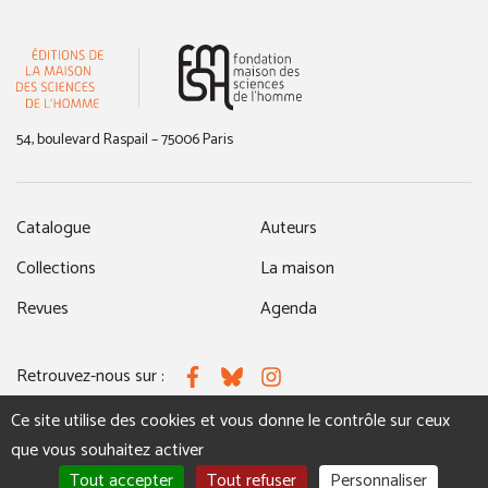
(nouvelle fenêtre)
54, boulevard Raspail – 75006 Paris
Catalogue
Auteurs
Collections
La maison
Revues
Agenda
Retrouvez-nous sur :
Facebook
Bluesky
Instagram
Ce site utilise des cookies et vous donne le contrôle sur ceux
que vous souhaitez activer
MENTIONS LÉGALES
NOUS CONTACTER
Tout accepter
Tout refuser
Personnaliser