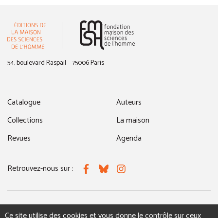
(nouvelle fenêtre)
54, boulevard Raspail – 75006 Paris
Catalogue
Auteurs
Collections
La maison
Revues
Agenda
Retrouvez-nous sur :
Facebook
Bluesky
Instagram
MENTIONS LÉGALES
NOUS CONTACTER
Ce site utilise des cookies et vous donne le contrôle sur ceux