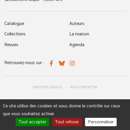
Catalogue
Auteurs
Collections
La maison
Revues
Agenda
Retrouvez-nous sur :
Facebook
Bluesky
Instagram
MENTIONS LÉGALES
NOUS CONTACTER
Ce site utilise des cookies et vous donne le contrôle sur ceux
que vous souhaitez activer
Tout accepter
Tout refuser
Personnaliser