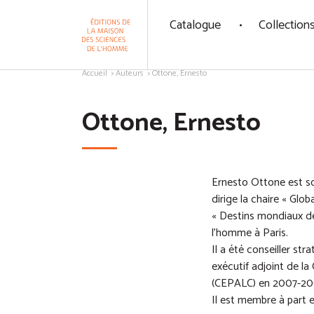
Panneau de gestion des cookies
Catalogue
Collection
Aller au contenu
Accueil
Auteurs
Ottone, Ernesto
Ottone, Ernesto
Ernesto Ottone est soc
dirige la chaire « Glob
« Destins mondiaux de
l’homme à Paris.
Il a été conseiller st
exécutif adjoint de l
(CEPALC) en 2007-20
Il est membre à part e