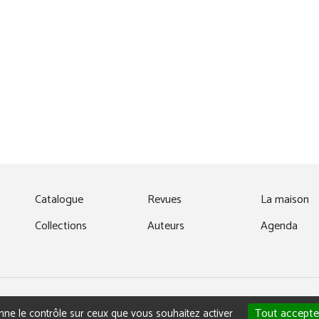
fenêtre)
Catalogue
Revues
La maison
Collections
Auteurs
Agenda
MENTIONS LÉGALES
NOUS CONTACTER
Tout accepte
onne le contrôle sur ceux que vous souhaitez activer