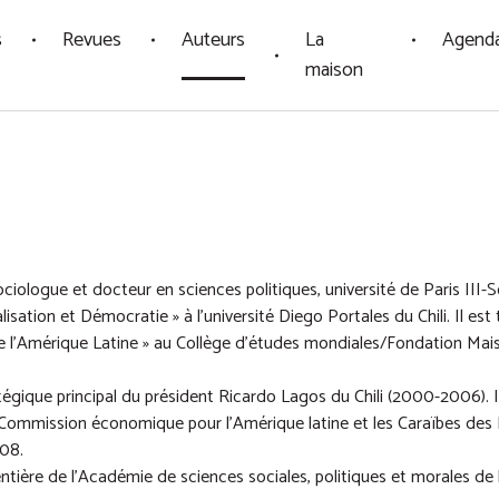
s
Revues
Auteurs
La
Agend
maison
iologue et docteur en sciences politiques, université de Paris III-S
alisation et Démocratie » à l'université Diego Portales du Chili. Il est t
 l’Amérique Latine » au Collège d’études mondiales/Fondation Mai
ratégique principal du président Ricardo Lagos du Chili (2000-2006). I
a Commission économique pour l’Amérique latine et les Caraïbes des
08.
ntière de l’Académie de sciences sociales, politiques et morales de l’I