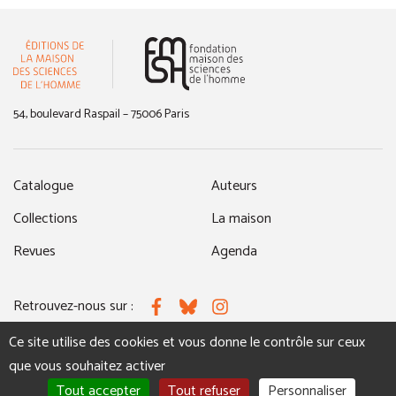
(nouvelle fenêtre)
54, boulevard Raspail – 75006 Paris
Catalogue
Auteurs
Collections
La maison
Revues
Agenda
Retrouvez-nous sur :
Facebook
Bluesky
Instagram
Ce site utilise des cookies et vous donne le contrôle sur ceux
que vous souhaitez activer
MENTIONS LÉGALES
NOUS CONTACTER
Tout accepter
Tout refuser
Personnaliser