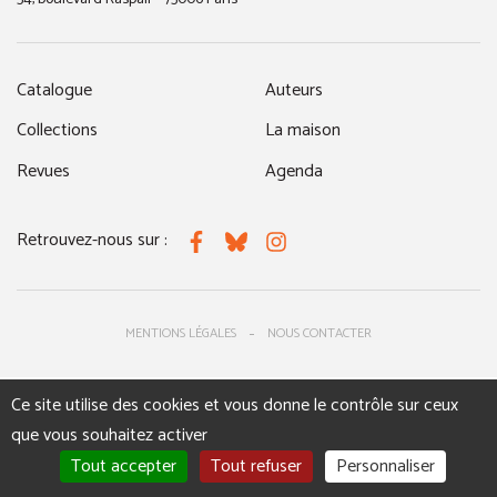
Catalogue
Auteurs
Collections
La maison
Revues
Agenda
Retrouvez-nous sur :
Facebook
Bluesky
Instagram
MENTIONS LÉGALES
NOUS CONTACTER
Ce site utilise des cookies et vous donne le contrôle sur ceux
que vous souhaitez activer
Tout accepter
Tout refuser
Personnaliser