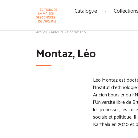
Panneau de gestion des cookies
Catalogue
Collection
Aller au contenu
Accueil
Auteurs
Montaz, Léo
Montaz, Léo
Léo Montaz est docteu
l’Institut d’ethnologi
Ancien boursier du F
l’Université libre de 
les jeunesses, les cri
sociale et politique. I
Karthala en 2020 et d