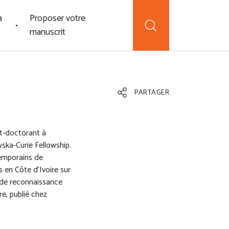
a
Proposer votre
manuscrit
PARTAGER
st-doctorant à
wska-Curie Fellowship.
emporains de
s en Côte d’Ivoire sur
s de reconnaissance
re, publié chez