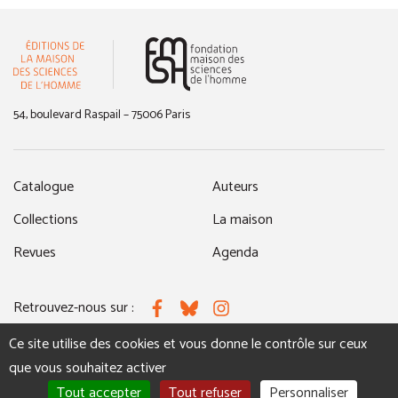
(nouvelle fenêtre)
54, boulevard Raspail – 75006 Paris
Catalogue
Auteurs
Collections
La maison
Revues
Agenda
Retrouvez-nous sur :
Facebook
Bluesky
Instagram
Ce site utilise des cookies et vous donne le contrôle sur ceux
que vous souhaitez activer
MENTIONS LÉGALES
NOUS CONTACTER
Tout accepter
Tout refuser
Personnaliser