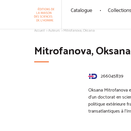
Panneau de gestion des cookies
Catalogue
Collection
Aller au contenu
Accueil
Auteurs
Mitrofanova, Oksana
Mitrofanova, Oksana
266045839
Oksana Mitrofanova est
d’un doctorat en scie
politique extérieure 
transatlantiques à l’I