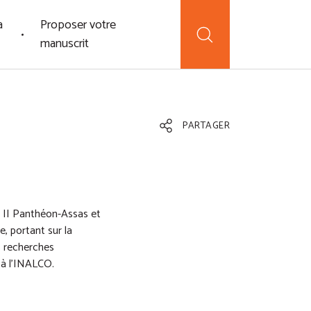
a
Proposer votre
manuscrit
PARTAGER
is II Panthéon-Assas et
, portant sur la
s recherches
r à l’INALCO.