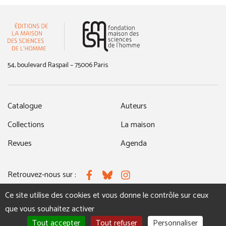
(nouvelle fenêtre)
54, boulevard Raspail – 75006 Paris
Catalogue
Auteurs
Collections
La maison
Revues
Agenda
Retrouvez-nous sur :
Facebook
Bluesky
Instagram
Ce site utilise des cookies et vous donne le contrôle sur ceux
que vous souhaitez activer
MENTIONS LÉGALES
NOUS CONTACTER
Tout accepter
Tout refuser
Personnaliser