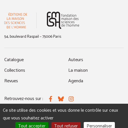
(nouvelle fenêtre)
54, boulevard Raspail – 75006 Paris
Catalogue
Auteurs
Collections
La maison
Revues
Agenda
Retrouvez-nous sur :
Facebook
Bluesky
Instagram
Ce site utilise des cookies et vous donne le contrôle sur ceux
que vous souhaitez activer
MENTIONS LÉGALES
NOUS CONTACTER
Tout accepter
Tout refuser
Personnaliser