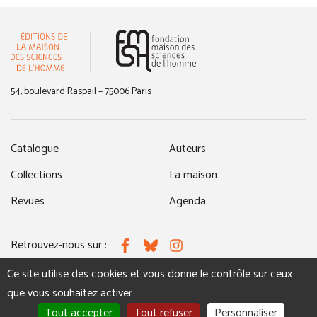
(nouvelle fenêtre)
54, boulevard Raspail – 75006 Paris
Catalogue
Auteurs
Collections
La maison
Revues
Agenda
Retrouvez-nous sur :
Facebook
Bluesky
Instagram
Ce site utilise des cookies et vous donne le contrôle sur ceux
que vous souhaitez activer
MENTIONS LÉGALES
NOUS CONTACTER
Tout accepter
Tout refuser
Personnaliser