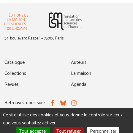
(nouvelle fenêtre)
54, boulevard Raspail – 75006 Paris
Catalogue
Auteurs
Collections
La maison
Revues
Agenda
Retrouvez-nous sur :
Facebook
Bluesky
Instagram
Ce site utilise des cookies et vous donne le contrôle sur ceux
que vous souhaitez activer
MENTIONS LÉGALES
NOUS CONTACTER
Tout accepter
Tout refuser
Personnaliser